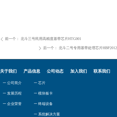
前一个：
北斗三号民用高精度基带芯片HTG001
ꄴ
后一个：
北斗二号专用基带处理芯片HBP2012
ꄲ
关于我们
产品信息
公司动态
加入我们
联系我们
ꄷ
公司简介
ꄷ
芯片
ꄷ
发展历程
ꄷ
模块板卡
ꄷ
企业荣誉
ꄷ
终端设备
ꄷ
系统解决方案