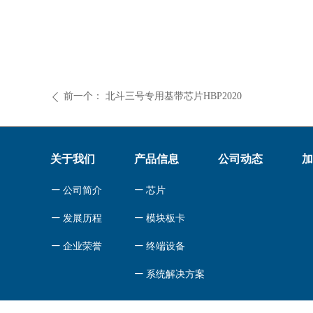
前一个：
北斗三号专用基带芯片HBP2020
ꄴ
关于我们
产品信息
公司动态
加
ꄷ
公司简介
ꄷ
芯片
ꄷ
发展历程
ꄷ
模块板卡
ꄷ
企业荣誉
ꄷ
终端设备
ꄷ
系统解决方案