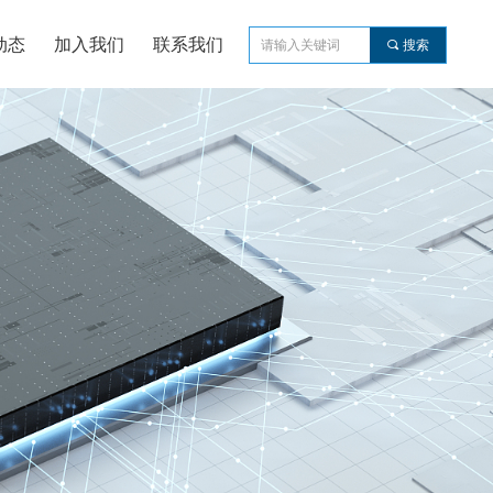
动态
加入我们
联系我们
끠
搜索