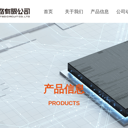
首页
关于我们
产品信息
公司
产品信息
PRODUCTS