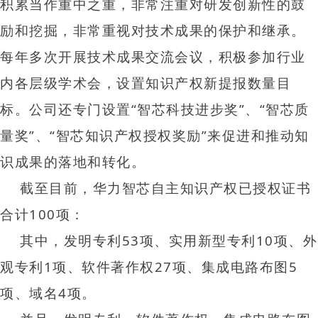
积累当作重中之重，非常注重对研发创新性的鼓
励和挖掘，非常重视对技术成果的保护和继承。
每年多次开展技术成果交流会议，积极参加行业
内各层级学术会，设置知识产权新提报数量目
标。公司还专门设置“智芯科技进步奖”、“智芯质
量奖”、“智芯知识产权授权奖励”来促进和推动知
识成果的落地和转化。
截至目前，华力智芯自主知识产权已授权证书
合计100项：
其中，发明专利53项、实用新型专利10项、外
观专利1项、软件著作权27项、集成电路布图5
项、域名4项。