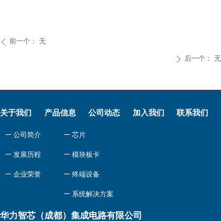
前一个：
无
ꄴ
后一个：
无
ꄲ
关于我们
产品信息
公司动态
加入我们
联系我们
ꄷ
公司简介
ꄷ
芯片
ꄷ
发展历程
ꄷ
模块板卡
ꄷ
企业荣誉
ꄷ
终端设备
ꄷ
系统解决方案
华力智芯（成都）集成电路有限公司