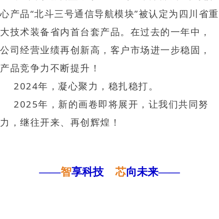
心产品“北斗三号通信导航模块”被认定为四川省重
大技术装备省内首台套产品。在过去的一年中，
公司经营业绩再创新高，客户市场进一步稳固，
产品竞争力不断提升！
2024年，凝心聚力，稳扎稳打。
2025年，新的画卷即将展开，让我们共同努
力，继往开来、再创辉煌！
——
智
享科技
芯
向未来——