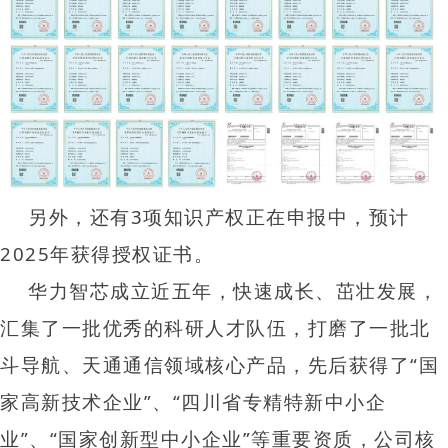
另外，还有3项知识产权正在申报中，预计
2025年获得授权证书。
华力智芯成立近五年，快速成长、茁壮发展，
汇集了一批优秀的科研人才队伍，打磨了一批北
斗导航、天通通信领域核心产品，先后获得了“国
家高新技术企业”、“四川省专精特新中小企
业”、“国家创新型中小企业”等重要资质，公司核