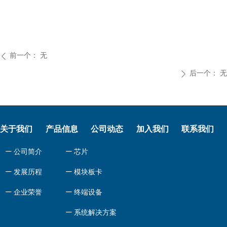
前一个：
无
ꄴ
后一个：
无
ꄲ
关于我们
产品信息
公司动态
加入我们
联系我们
ꄷ
公司简介
ꄷ
芯片
ꄷ
发展历程
ꄷ
模块板卡
ꄷ
企业荣誉
ꄷ
终端设备
ꄷ
系统解决方案