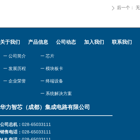
后一个：
无
ꄲ
关于我们
产品信息
公司动态
加入我们
联系我们
ꄷ
公司简介
ꄷ
芯片
ꄷ
发展历程
ꄷ
模块板卡
ꄷ
企业荣誉
ꄷ
终端设备
ꄷ
系统解决方案
华力智芯（成都）集成电路有限公司
公司总机：
028-65033111
销售电话：
028-65033111
H R 电话：
028-65033111